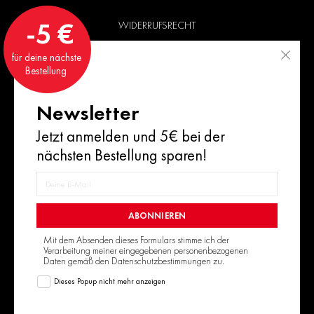
-5 €
WIDERRUFSRECHT
VERSAND
für deine nächste
Bestellung
ZAHLUNGSINFORMATIONEN
Newsletter
SOCIAL MEDIA
Jetzt anmelden und 5€ bei der
nächsten Bestellung sparen!
BEZAHLSERVICES
ABONNIEREN
Mit dem Absenden dieses Formulars stimme ich der
Verarbeitung meiner eingegebenen personenbezogenen
Daten gemäß den
Datenschutzbestimmungen
zu.
Dieses Popup nicht mehr anzeigen