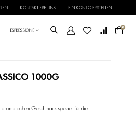
DEN
KONTAKTIERE UNS
EIN KONTO ERSTELLEN
Artikel
0
ESPRESSIONE
Warenkorb
ASSICO 1000G
it aromatischem Geschmack speziell für die