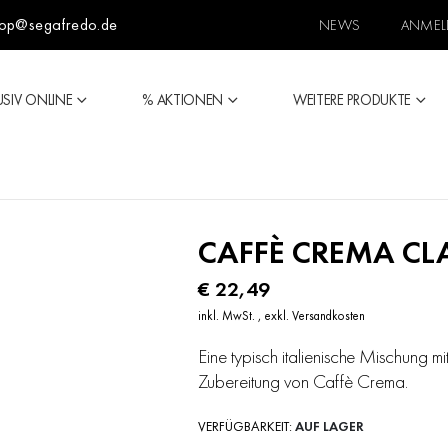
op@segafredo.de
NEWS
ANMEL
USIV ONLINE
% AKTIONEN
WEITERE PRODUKTE
CAFFÈ CREMA CL
€ 22,49
inkl. MwSt.
,
exkl.
Versandkosten
Eine typisch italienische Mischung m
Zubereitung von Caffè Crema.
VERFÜGBARKEIT:
AUF LAGER