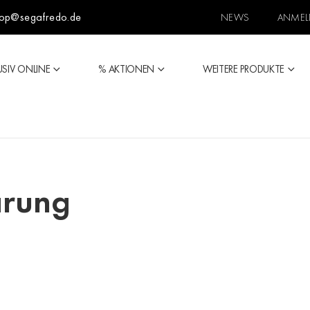
op@segafredo.de
NEWS
ANMEL
USIV ONLINE
% AKTIONEN
WEITERE PRODUKTE
ärung