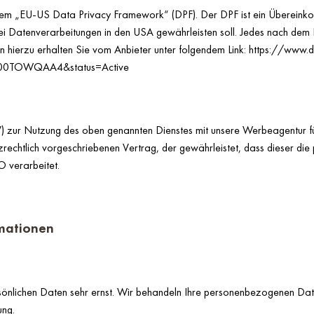
h dem „EU-US Data Privacy Framework“ (DPF). Der DPF ist ein Überein
i Datenverarbeitungen in den USA gewährleisten soll. Jedes nach dem DP
 hierzu erhalten Sie vom Anbieter unter folgendem Link:
https://www.d
00000TOWQAA4&status=Active
VV) zur Nutzung des oben genannten Dienstes mit unsere Werbeagent
tzrechtlich vorgeschriebenen Vertrag, der gewährleistet, dass dieser 
 verarbeitet.
rmationen
rsönlichen Daten sehr ernst. Wir behandeln Ihre personenbezogenen Dat
ung.