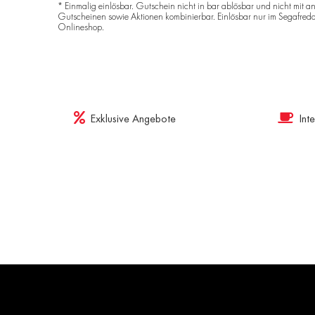
* Einmalig einlösbar. Gutschein nicht in bar ablösbar und nicht mit a
Gutscheinen sowie Aktionen kombinierbar. Einlösbar nur im Segafred
Onlineshop.
Exklusive Angebote
Int