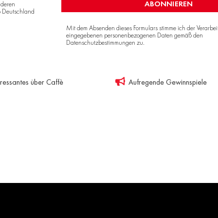
ABONNIEREN
nderen
o Deutschland
Mit dem Absenden dieses Formulars stimme ich der Verarbe
eingegebenen personenbezogenen Daten gemäß den
Datenschutzbestimmungen
zu.
eressantes über Caffè
Aufregende Gewinnspiele