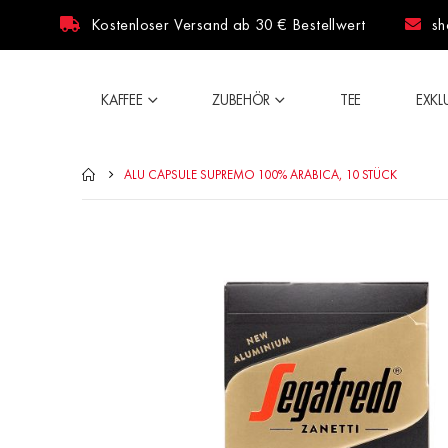
Kostenloser Versand ab 30 € Bestellwert
sh
KAFFEE
ZUBEHÖR
TEE
EXKL
ALU CAPSULE SUPREMO 100% ARABICA, 10 STÜCK
Zum
Ende
der
Bildergalerie
springen