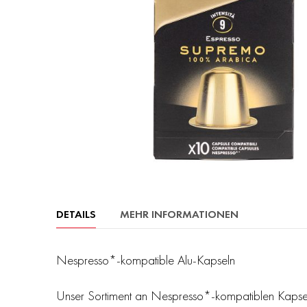
Zum
Anfang
DETAILS
MEHR INFORMATIONEN
der
Bildergalerie
springen
Nespresso*-kompatible Alu-Kapseln
Unser Sortiment an Nespresso*-kompatiblen Kapseln h