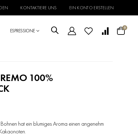
DEN
KONTAKTIERE UNS
EIN KONTO ERSTELLEN
Artikel
0
ESPRESSIONE
Warenkorb
PREMO 100%
CK
Bohnen hat ein blumiges Aroma einen angenehm
 Kakaonoten.