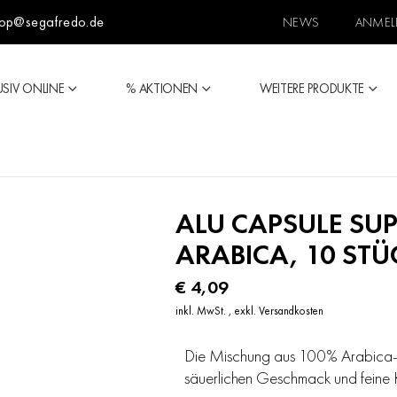
op@segafredo.de
NEWS
ANMEL
USIV ONLINE
% AKTIONEN
WEITERE PRODUKTE
ALU CAPSULE SU
ARABICA, 10 STÜ
€ 4,09
inkl. MwSt.
,
exkl.
Versandkosten
Die Mischung aus 100% Arabica-
säuerlichen Geschmack und feine