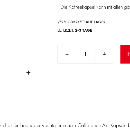
Die Kaffeekapsel kann mit allen 
VERFÜGBARKEIT:
AUF LAGER
LIEFERZEIT
2-3 TAGE
Anzahl:
I
ält für Liebhaber von italienischem Caffè auch Alu-Kapseln bere