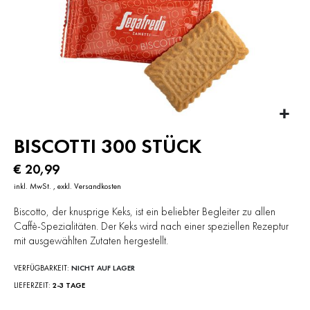
Zum
BISCOTTI 300 STÜCK
Anfang
der
€ 20,99
Bildergalerie
springen
inkl. MwSt.
,
exkl.
Versandkosten
Biscotto, der knusprige Keks, ist ein beliebter Begleiter zu allen
Caffè-Spezialitäten. Der Keks wird nach einer speziellen Rezeptur
mit ausgewählten Zutaten hergestellt.
VERFÜGBARKEIT:
NICHT AUF LAGER
LIEFERZEIT
2-3 TAGE