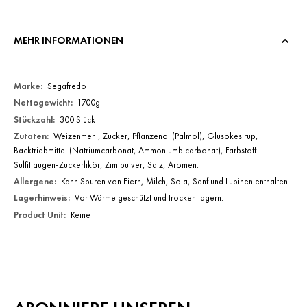
MEHR INFORMATIONEN
Mehr
Segafredo
Informationen
1700g
300 Stück
Weizenmehl, Zucker, Pflanzenöl (Palmöl), Glusokesirup,
Backtriebmittel (Natriumcarbonat, Ammoniumbicarbonat), Farbstoff
Sulfitlaugen-Zuckerlikör, Zimtpulver, Salz, Aromen.
Kann Spuren von Eiern, Milch, Soja, Senf und Lupinen enthalten.
Vor Wärme geschützt und trocken lagern.
Keine