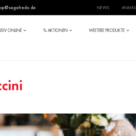
op@segafredo.de
NEWS
ANMEL
USIV ONLINE
% AKTIONEN
WEITERE PRODUKTE
cini