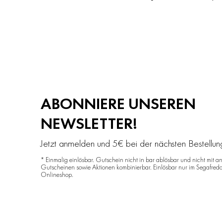
ABONNIERE UNSEREN
NEWSLETTER!
Jetzt anmelden und 5€ bei der nächsten Bestellu
* Einmalig einlösbar. Gutschein nicht in bar ablösbar und nicht mit a
Gutscheinen sowie Aktionen kombinierbar. Einlösbar nur im Segafred
Onlineshop.