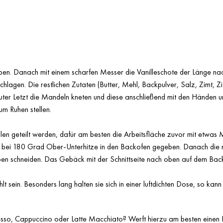
eiben. Danach mit einem scharfen Messer die Vanilleschote der Länge n
agen. Die restlichen Zutaten (Butter, Mehl, Backpulver, Salz, Zimt, Zi
u guter Letzt die Mandeln kneten und diese anschließend mit den Händen
um Ruhen stellen.
len geteilt werden, dafür am besten die Arbeitsfläche zuvor mit etwas M
en bei 180 Grad Ober-Unterhitze in den Backofen gegeben. Danach die 
ben schneiden. Das Gebäck mit der Schnittseite nach oben auf dem Back
hlt sein. Besonders lang halten sie sich in einer luftdichten Dose, so 
esso
,
Cappuccino
oder
Latte Macchiato
? Werft hierzu am besten einen 