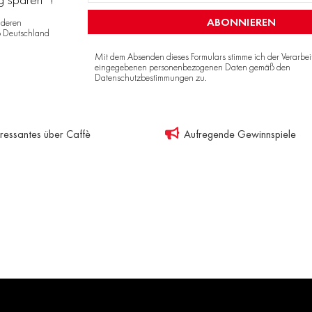
ABONNIEREN
nderen
o Deutschland
Mit dem Absenden dieses Formulars stimme ich der Verarbe
eingegebenen personenbezogenen Daten gemäß den
Datenschutzbestimmungen
zu.
eressantes über Caffè
Aufregende Gewinnspiele