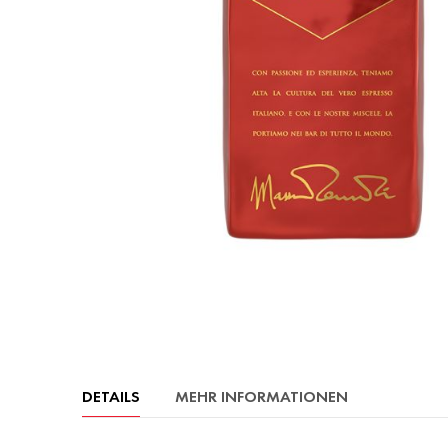
Zum
Anfang
der
Bildergalerie
springen
DETAILS
MEHR INFORMATIONEN