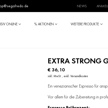
op@segafredo.de
NEWS
ANMEL
USIV ONLINE
% AKTIONEN
WEITERE PRODUKTE
EXTRA STRONG G
€ 36,10
inkl. MwSt.
,
exkl.
Versandkosten
Ein venezianischer Espresso für ansp
Vor allem für die Zubereitung in pr
Espresso Brührezept: