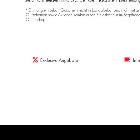
* Einmalig einlösbar. Gutschein nicht in bar ablösbar und nicht mit a
Gutscheinen sowie Aktionen kombinierbar. Einlösbar nur im Segafred
Onlineshop.
Exklusive Angebote
Int