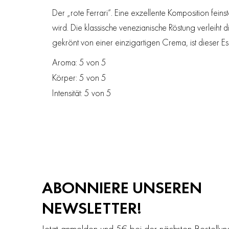
Der „rote Ferrari“. Eine exzellente Komposition fe
wird. Die klassische venezianische Röstung verleiht
gekrönt von einer einzigartigen Crema, ist dieser Esp
Aroma: 5 von 5
Körper: 5 von 5
Intensität: 5 von 5
ABONNIERE UNSEREN
NEWSLETTER!
Jetzt anmelden und 5€ bei der nächsten Bestellu