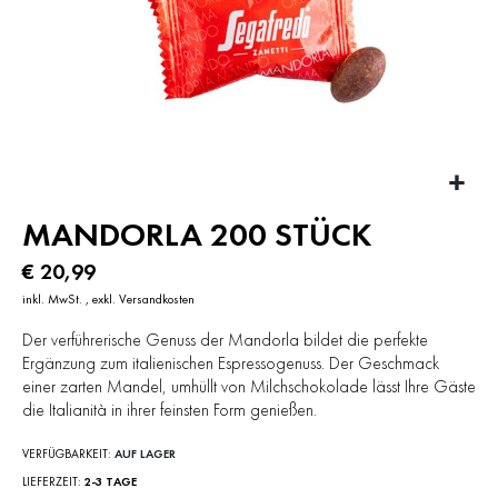
Zum
MANDORLA 200 STÜCK
Anfang
der
€ 20,99
Bildergalerie
springen
inkl. MwSt.
,
exkl.
Versandkosten
Der verführerische Genuss der Mandorla bildet die perfekte
Ergänzung zum italienischen Espressogenuss. Der Geschmack
einer zarten Mandel, umhüllt von Milchschokolade lässt Ihre Gäste
die Italianità in ihrer feinsten Form genießen.
VERFÜGBARKEIT:
AUF LAGER
LIEFERZEIT
2-3 TAGE