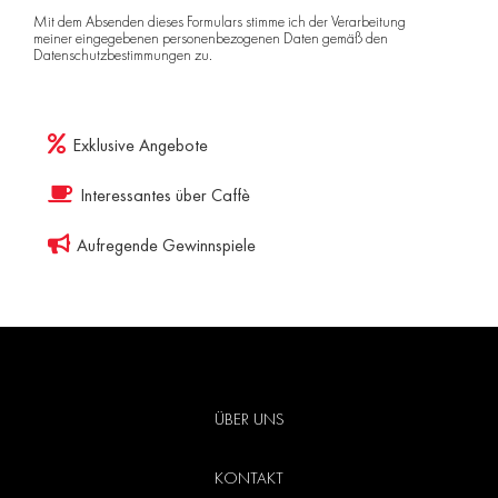
Mit dem Absenden dieses Formulars stimme ich der Verarbeitung
meiner eingegebenen personenbezogenen Daten gemäß den
Datenschutzbestimmungen
zu.
Exklusive Angebote
Interessantes über Caffè
Aufregende Gewinnspiele
ÜBER UNS
KONTAKT