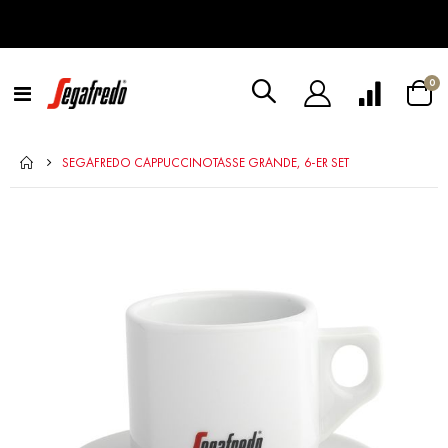
Art
0
Navigation
Warenk
umschalten
SEGAFREDO CAPPUCCINOTASSE GRANDE, 6-ER SET
Zum
Ende
der
Bildergalerie
springen