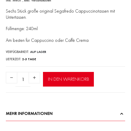
inkl. MwSt.
,
exkl.
Versandkosten
Sechs Stück große original Segafredo Cappuccinotassen mit
Untertassen.
Füllmenge: 240ml
Am besten für Cappuccino oder Caffè Crema
VERFÜGBARKEIT:
AUF LAGER
LIEFERZEIT
2-3 TAGE
Anzahl:
IN DEN WARENKORB
MEHR INFORMATIONEN