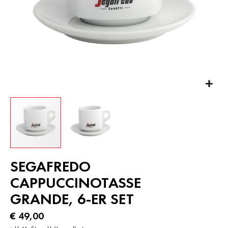
Zum
SEGAFREDO
Anfang
der
CAPPUCCINOTASSE
Bildergalerie
GRANDE, 6-ER SET
springen
€ 49,00