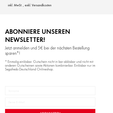
inkl. MwSt.
,
exkl.
Versandkosten
ABONNIERE UNSEREN
NEWSLETTER!
Jetzt anmelden und 5€ bei der nächsten Bestellung
sparen*!
* Einmalig einlösbar. Gutschein nicht in bar ablösbar und nicht mit
anderen Gutscheinen sowie Aktionen kombinierbar. Einlösbar nur im
Segafredo Deutschland Onlineshop.