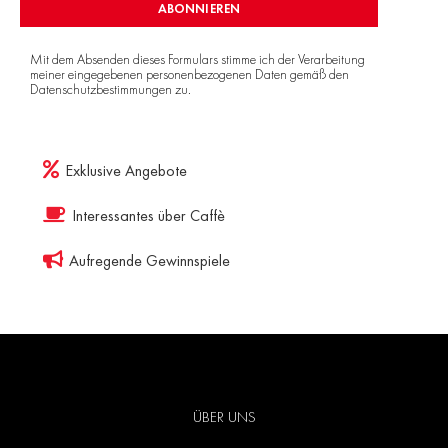
ABONNIEREN
Mit dem Absenden dieses Formulars stimme ich der Verarbeitung
meiner eingegebenen personenbezogenen Daten gemäß den
Datenschutzbestimmungen
zu.
Exklusive Angebote
Interessantes über Caffè
Aufregende Gewinnspiele
ÜBER UNS