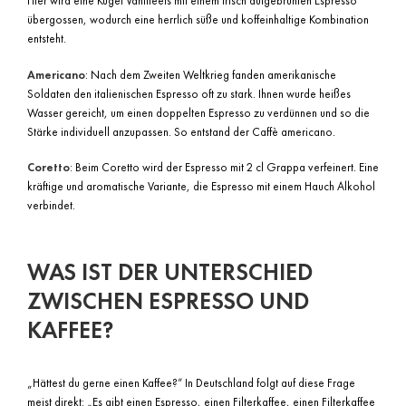
Hier wird eine Kugel Vanilleeis mit einem frisch aufgebrühten Espresso
übergossen, wodurch eine herrlich süße und koffeinhaltige Kombination
entsteht.
Americano
: Nach dem Zweiten Weltkrieg fanden amerikanische
Soldaten den italienischen Espresso oft zu stark. Ihnen wurde heißes
Wasser gereicht, um einen doppelten Espresso zu verdünnen und so die
Stärke individuell anzupassen. So entstand der Caffè americano.
Coretto
: Beim Coretto wird der Espresso mit 2 cl Grappa verfeinert. Eine
kräftige und aromatische Variante, die Espresso mit einem Hauch Alkohol
verbindet.
WAS IST DER UNTERSCHIED
ZWISCHEN ESPRESSO UND
KAFFEE?
„Hättest du gerne einen Kaffee?“ In Deutschland folgt auf diese Frage
meist direkt: „Es gibt einen Espresso, einen Filterkaffee, einen Filterkaffee