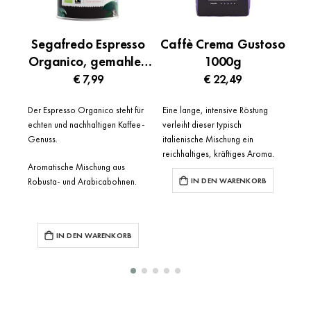
Segafredo Espresso
Caffè Crema Gustoso
I
Organico, gemahlen
1000g
250 g
€ 7,99
€ 22,49
Kräf
Der Espresso Organico steht für
Eine lange, intensive Röstung
echten und nachhaltigen Kaffee-
verleiht dieser typisch
Genuss.
italienische Mischung ein
reichhaltiges, kräftiges Aroma.
Aromatische Mischung aus
Robusta- und Arabicabohnen.
IN DEN WARENKORB
IN DEN WARENKORB