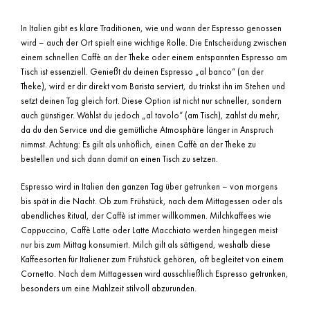
In Italien gibt es klare Traditionen, wie und wann der Espresso genossen
wird – auch der Ort spielt eine wichtige Rolle. Die Entscheidung zwischen
einem schnellen Caffè an der Theke oder einem entspannten Espresso am
Tisch ist essenziell. Genießt du deinen Espresso „al banco“ (an der
Theke), wird er dir direkt vom Barista serviert, du trinkst ihn im Stehen und
setzt deinen Tag gleich fort. Diese Option ist nicht nur schneller, sondern
auch günstiger. Wählst du jedoch „al tavolo“ (am Tisch), zahlst du mehr,
da du den Service und die gemütliche Atmosphäre länger in Anspruch
nimmst. Achtung: Es gilt als unhöflich, einen Caffè an der Theke zu
bestellen und sich dann damit an einen Tisch zu setzen.
Espresso wird in Italien den ganzen Tag über getrunken – von morgens
bis spät in die Nacht. Ob zum Frühstück, nach dem Mittagessen oder als
abendliches Ritual, der Caffè ist immer willkommen. Milchkaffees wie
Cappuccino, Caffè Latte oder Latte Macchiato werden hingegen meist
nur bis zum Mittag konsumiert. Milch gilt als sättigend, weshalb diese
Kaffeesorten für Italiener zum Frühstück gehören, oft begleitet von einem
Cornetto. Nach dem Mittagessen wird ausschließlich Espresso getrunken,
besonders um eine Mahlzeit stilvoll abzurunden.