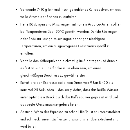
Verwende 7-10 g fein und frisch gemahlenes Kaffeepulver, um das
volle Aroma der Bohnen zu entfalten.
Helle Röstungen und Mischungen mit hohem Arabica-Anteil sollten
bei Temperaturen über 90°C gebrüht werden. Dunkle Röstungen
oder Robusta-lastige Mischungen benötigen niedrigere
Temperaturen, um ein ausgewogenes Geschmacksprofil zu
erhalten.
Verteile das Kaffeepulver gleichmäßig im Siebträger und drücke
es fest an – die Oberfläche muss eben sein, um einen
gleichmäßigen Durchfluss zu gewährleisten.
Extrahiere den Espresso bei einem Druck von 9 Bar für 20 bis
maximal 25 Sekunden – das sorgt dafür, dass das heiße Wasser
unter optimalem Druck durch das Kaffeepulver gepresst wird und
das beste Geschmacksergebnis liefert.
Achtung: Wenn der Espresso zu schnell fließt, ist er unterextrahiert
und schmeckt sauer. Läuft er zu langsam, ist er überextrahiert und
wird bitter.