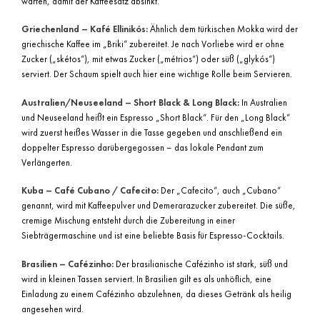
warten, damit der Kaffeesatz absinkt.
Griechenland – Kafé Ellinikós:
Ähnlich dem türkischen Mokka wird der
griechische Kaffee im „Briki“ zubereitet. Je nach Vorliebe wird er ohne
Zucker („skétos“), mit etwas Zucker („métrios“) oder süß („glykós“)
serviert. Der Schaum spielt auch hier eine wichtige Rolle beim Servieren.
Australien/Neuseeland – Short Black & Long Black:
In Australien
und Neuseeland heißt ein Espresso „Short Black“. Für den „Long Black“
wird zuerst heißes Wasser in die Tasse gegeben und anschließend ein
doppelter Espresso darübergegossen – das lokale Pendant zum
Verlängerten.
Kuba – Café Cubano / Cafecito:
Der „Cafecito“, auch „Cubano“
genannt, wird mit Kaffeepulver und Demerarazucker zubereitet. Die süße,
cremige Mischung entsteht durch die Zubereitung in einer
Siebträgermaschine und ist eine beliebte Basis für Espresso-Cocktails.
Brasilien – Cafézinho:
Der brasilianische Cafézinho ist stark, süß und
wird in kleinen Tassen serviert. In Brasilien gilt es als unhöflich, eine
Einladung zu einem Cafézinho abzulehnen, da dieses Getränk als heilig
angesehen wird.