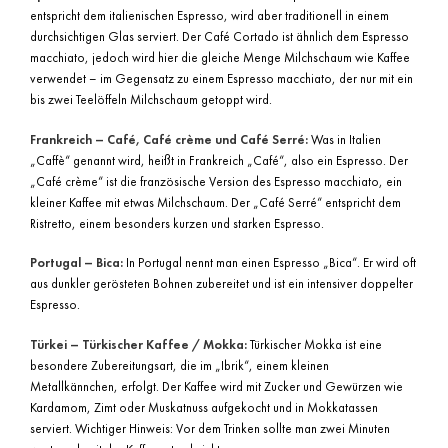
entspricht dem italienischen Espresso, wird aber traditionell in einem
durchsichtigen Glas serviert. Der Café Cortado ist ähnlich dem Espresso
macchiato, jedoch wird hier die gleiche Menge Milchschaum wie Kaffee
verwendet – im Gegensatz zu einem Espresso macchiato, der nur mit ein
bis zwei Teelöffeln Milchschaum getoppt wird.
Frankreich – Café, Café crème und Café Serré:
Was in Italien
„Caffè“ genannt wird, heißt in Frankreich „Café“, also ein Espresso. Der
„Café crème“ ist die französische Version des Espresso macchiato, ein
kleiner Kaffee mit etwas Milchschaum. Der „Café Serré“ entspricht dem
Ristretto, einem besonders kurzen und starken Espresso.
Portugal – Bica:
In Portugal nennt man einen Espresso „Bica“. Er wird oft
aus dunkler gerösteten Bohnen zubereitet und ist ein intensiver doppelter
Espresso.
Türkei – Türkischer Kaffee / Mokka:
Türkischer Mokka ist eine
besondere Zubereitungsart, die im „Ibrik“, einem kleinen
Metallkännchen, erfolgt. Der Kaffee wird mit Zucker und Gewürzen wie
Kardamom, Zimt oder Muskatnuss aufgekocht und in Mokkatassen
serviert. Wichtiger Hinweis: Vor dem Trinken sollte man zwei Minuten