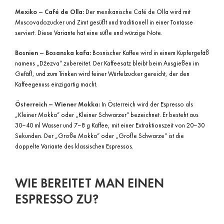
Mexiko – Café de Olla:
Der mexikanische Café de Olla wird mit
Muscovadozucker und Zimt gesüßt und traditionell in einer Tontasse
serviert. Diese Variante hat eine süße und würzige Note.
Bosnien – Bosanska kafa:
Bosnischer Kaffee wird in einem Kupfergefäß
namens „Džezva“ zubereitet. Der Kaffeesatz bleibt beim Ausgießen im
Gefäß, und zum Trinken wird feiner Würfelzucker gereicht, der den
Kaffeegenuss einzigartig macht.
Österreich – Wiener Mokka:
In Österreich wird der Espresso als
„Kleiner Mokka“ oder „Kleiner Schwarzer“ bezeichnet. Er besteht aus
30–40 ml Wasser und 7–8 g Kaffee, mit einer Extraktionszeit von 20–30
Sekunden. Der „Große Mokka“ oder „Große Schwarze“ ist die
doppelte Variante des klassischen Espressos.
WIE BEREITET MAN EINEN
ESPRESSO ZU?