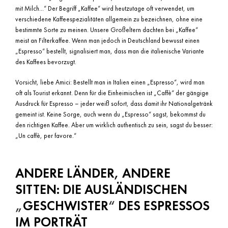
mit Milch...“ Der Begriff „Kaffee“ wird heutzutage oft verwendet, um
verschiedene Kaffeespezialitäten allgemein zu bezeichnen, ohne eine
bestimmte Sorte zu meinen. Unsere Großeltern dachten bei „Kaffee“
meist an Filterkaffee. Wenn man jedoch in Deutschland bewusst einen
„Espresso“ bestellt, signalisiert man, dass man die italienische Variante
des Kaffees bevorzugt.
Vorsicht, liebe Amici: Bestellt man in Italien einen „Espresso“, wird man
oft als Tourist erkannt. Denn für die Einheimischen ist „Caffè“ der gängige
Ausdruck für Espresso – jeder weiß sofort, dass damit ihr Nationalgetränk
gemeint ist. Keine Sorge, auch wenn du „Espresso“ sagst, bekommst du
den richtigen Kaffee. Aber um wirklich authentisch zu sein, sagst du besser:
„Un caffè, per favore.“
ANDERE LÄNDER, ANDERE
SITTEN: DIE AUSLÄNDISCHEN
„
GESCHWISTER
“
DES ESPRESSOS
IM PORTRÄT