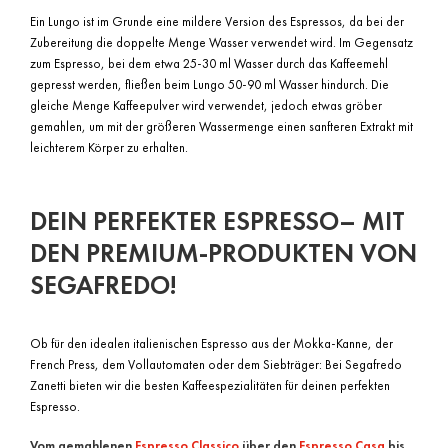
Ein Lungo ist im Grunde eine mildere Version des Espressos, da bei der
Zubereitung die doppelte Menge Wasser verwendet wird. Im Gegensatz
zum Espresso, bei dem etwa 25-30 ml Wasser durch das Kaffeemehl
gepresst werden, fließen beim Lungo 50-90 ml Wasser hindurch. Die
gleiche Menge Kaffeepulver wird verwendet, jedoch etwas gröber
gemahlen, um mit der größeren Wassermenge einen sanfteren Extrakt mit
leichterem Körper zu erhalten.
DEIN PERFEKTER ESPRESSO– MIT
DEN PREMIUM-PRODUKTEN VON
SEGAFREDO!
Ob für den idealen italienischen Espresso aus der Mokka-Kanne, der
French Press, dem Vollautomaten oder dem Siebträger: Bei Segafredo
Zanetti bieten wir die besten Kaffeespezialitäten für deinen perfekten
Espresso.
Vom gemahlenen
Espresso Classico
über den
Espresso Casa
bis