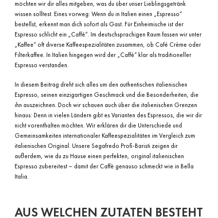
möchten wir dir alles mitgeben, was du über unser Lieblingsgetränk
wissen solltest. Eines vorweg: Wenn du in Italien einen „Espresso“
bestellst, erkennt man dich sofort als Gast. Für Einheimische ist der
Espresso schlicht ein „Caffè“. Im deutschsprachigen Raum fassen wir unter
„Kaffee“ oft diverse Kaffeespezialitäten zusammen, ob Café Crème oder
Filterkaffee. In Italien hingegen wird der „Caffè“ klar als traditioneller
Espresso verstanden.
In diesem Beitrag dreht sich alles um den authentischen italienischen
Espresso, seinen einzigartigen Geschmack und die Besonderheiten, die
ihn auszeichnen. Doch wir schauen auch über die italienischen Grenzen
hinaus: Denn in vielen Ländern gibt es Varianten des Espressos, die wir dir
nicht vorenthalten möchten. Wir erklären dir die Unterschiede und
Gemeinsamkeiten internationaler Kaffeespezialitäten im Vergleich zum
italienischen Original. Unsere Segafredo Profi-Baristi zeigen dir
außerdem, wie du zu Hause einen perfekten, original italienischen
Espresso zubereitest – damit der Caffè genauso schmeckt wie in Bella
Italia.
AUS WELCHEN ZUTATEN BESTEHT