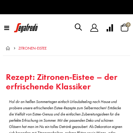
Art
0
Navigation
Warenk
umschalten
ZITRONEN-EISTEE
Rezept: Zitronen-Eistee – der
erfrischende Klassiker
Hol dir an heißen Sommertagen einfach Urlaubsfeeling nach Hause und
probiere unsere erfrischenden Eistee-Rezepte zum Selbermachen! Entdecke
die Vielfalt von Eistee-Genuss und die einfachen Zubereitungsideen für die
perfekte Erfrischung im Sommer. Mit der passenden Deko und schönen
Gläsern hat man im Nu ein tolles Getränk gezaubert. Als Dekoration eignen
sich besonders gut Zitronenscheiben, essbare Blüten sowie Minze- oder