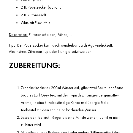
2 TL Puderzucker (optional)
2 TL Zitronensaft
Glas mit Eiswürfeln
Dekoration:
Zitronenscheiben, Minze, ...
Tipp:
Der Puderzucker kann auch wunderbar durch Agavendicksaft,
Ahornsirup, Zitronensirup oder Honig ersetzt werden.
ZUBEREITUNG:
Zunächst kochst du 200ml Wasser auf, gibst zwei Beutel der Sorte
Brodies Earl Grey Tea, mit dem typisch zitronigen Bergamotte-
Aroma, in eine hitzebeständige Kanne und übergießt die
Teebeutel mit dem sprudelnd kochenden Wasser.
Lasse den Tee nicht länger als eine Minute ziehen, damit er nicht
zu bitter wird.
Nun gibst du den Puderzucker (oder andere Süßungsmittel) dazu,